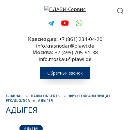
Перейти
к
содержанию
Краснодар:
+7 (861) 234-04-20
info.krasnodar@plawi.de
Москва:
+7 (495) 705-91-38
info.moskau@plawi.de
Обратный звонок
ГЛАВНАЯ
»
НАШИ ОБЪЕКТЫ
»
ФРУКТОХРАНИЛИЩА С
РГС/ULO/DCA
»
АДЫГЕЯ
АДЫГЕЯ
АДЫГЕЯ