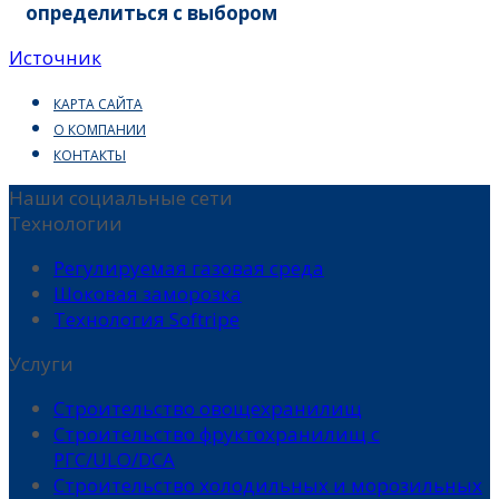
определиться с выбором
Источник
КАРТА САЙТА
О КОМПАНИИ
КОНТАКТЫ
Наши социальные сети
Технологии
Регулируемая газовая среда
Шоковая заморозка
Технология Softripe
Услуги
Строительство овощехранилищ
Строительство фруктохранилищ с
РГС/ULO/DCA
Строительство холодильных и морозильных